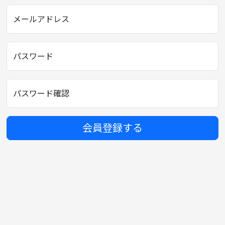
メールアドレス
パスワード
パスワード確認
会員登録する